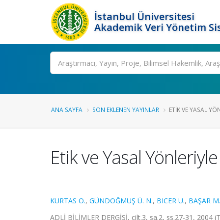
İstanbul Üniversitesi
Akademik Veri Yönetim Si
Ara
ANA SAYFA
SON EKLENEN YAYINLAR
ETIK VE YASAL YÖ
Etik ve Yasal Yönleriy
KURTAS O.
,
GÜNDOĞMUŞ Ü. N.
,
BICER U.
,
BAŞAR M
ADLİ BİLİMLER DERGİSİ, cilt.3, sa.2, ss.27-31, 2004 (