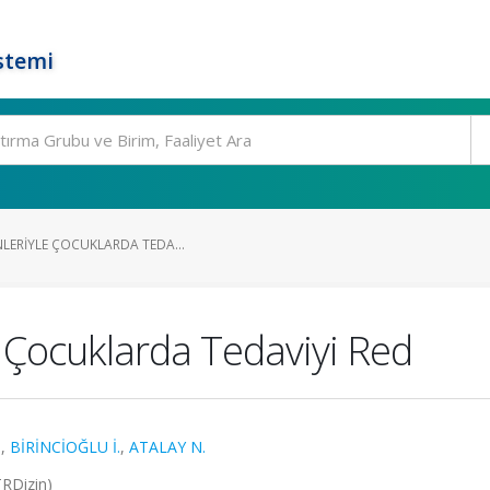
stemi
NLERIYLE ÇOCUKLARDA TEDA...
le Çocuklarda Tedaviyi Red
.
,
BİRİNCİOĞLU İ.
,
ATALAY N.
TRDizin)