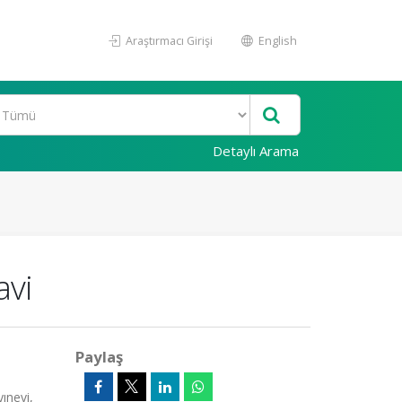
Araştırmacı Girişi
English
Detaylı Arama
avi
Paylaş
yınevi,