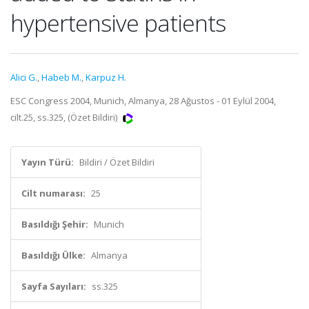
hypertensive patients
Alici G.
,
Habeb M.
,
Karpuz H.
ESC Congress 2004, Munich, Almanya, 28 Ağustos - 01 Eylül 2004,
cilt.25, ss.325, (Özet Bildiri)
Yayın Türü:
Bildiri / Özet Bildiri
Cilt numarası:
25
Basıldığı Şehir:
Munich
Basıldığı Ülke:
Almanya
Sayfa Sayıları:
ss.325