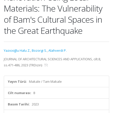
Materials: The Vulnerability
of Bam's Cultural Spaces in
the Great Earthquake
Yazıcıoğlu Halu Z.
,
Bozorgi S.
,
Alahverdi P.
JOURNAL OF ARCHITECTURAL SCIENCES AND APPLICATIONS, cilt.8,
ss.471-486, 2023 (TRDizin)
Yayın Türü:
Makale / Tam Makale
Cilt numarası:
8
Basım Tarihi:
2023