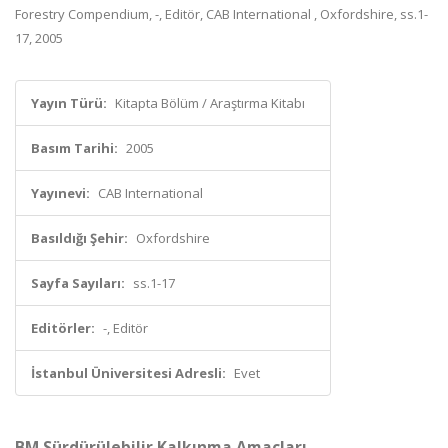
Forestry Compendium, -, Editör, CAB International , Oxfordshire, ss.1-
17, 2005
Yayın Türü:
Kitapta Bölüm / Araştırma Kitabı
Basım Tarihi:
2005
Yayınevi:
CAB International
Basıldığı Şehir:
Oxfordshire
Sayfa Sayıları:
ss.1-17
Editörler:
-, Editör
İstanbul Üniversitesi Adresli:
Evet
BM Sürdürülebilir Kalkınma Amaçları