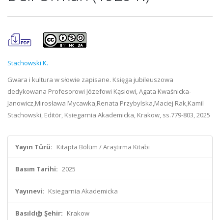
Stachowski K.
Gwara i kultura w słowie zapisane. Księga jubileuszowa
dedykowana Profesorowi Józefowi Kąsiowi, Agata Kwaśnicka-
Janowicz,Mirosława Mycawka,Renata Przybylska,Maciej Rak,Kamil
Stachowski, Editör, Ksiegarnia Akademicka, Krakow, ss.779-803, 2025
Yayın Türü:
Kitapta Bölüm / Araştırma Kitabı
Basım Tarihi:
2025
Yayınevi:
Ksiegarnia Akademicka
Basıldığı Şehir:
Krakow