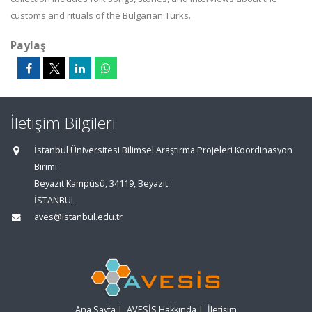
customs and rituals of the Bulgarian Turks.
Paylaş
İletişim Bilgileri
İstanbul Üniversitesi Bilimsel Araştırma Projeleri Koordinasyon
Birimi
Beyazıt Kampüsü, 34119, Beyazıt
İSTANBUL
aves@istanbul.edu.tr
Ana Sayfa
|
AVESİS Hakkında
|
İletişim