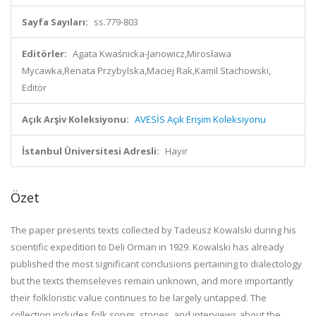
Sayfa Sayıları:
ss.779-803
Editörler:
Agata Kwaśnicka-Janowicz,Mirosława
Mycawka,Renata Przybylska,Maciej Rak,Kamil Stachowski,
Editör
Açık Arşiv Koleksiyonu:
AVESİS Açık Erişim Koleksiyonu
İstanbul Üniversitesi Adresli:
Hayır
Özet
The paper presents texts collected by Tadeusz Kowalski during his
scientific expedition to Deli Orman in 1929. Kowalski has already
published the most significant conclusions pertaining to dialectology
but the texts themseleves remain unknown, and more importantly
their folkloristic value continues to be largely untapped. The
collection includes folk songs, stories, and interviews about the