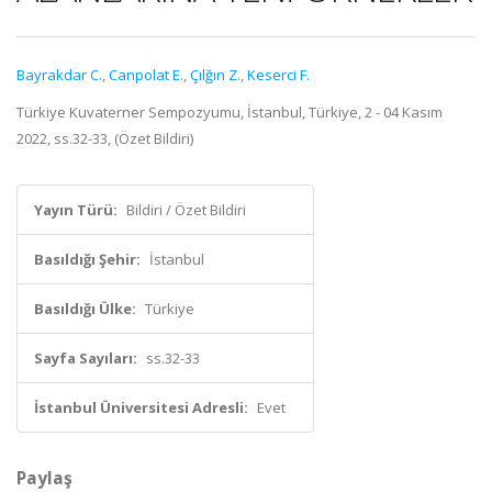
Bayrakdar C.
,
Canpolat E.
,
Çılğın Z.
,
Keserci F.
Türkiye Kuvaterner Sempozyumu, İstanbul, Türkiye, 2 - 04 Kasım
2022, ss.32-33, (Özet Bildiri)
Yayın Türü:
Bildiri / Özet Bildiri
Basıldığı Şehir:
İstanbul
Basıldığı Ülke:
Türkiye
Sayfa Sayıları:
ss.32-33
İstanbul Üniversitesi Adresli:
Evet
Paylaş