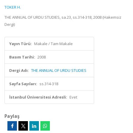
TOKER H.
THE ANNUAL OF URDU STUDIES, sa.23, ss.314-318, 2008 (Hakemsiz
Dergi)
Yayın Türü:
Makale / Tam Makale
Basım Tarihi:
2008
Dergi Adı:
THE ANNUAL OF URDU STUDIES
Sayfa Sayıları:
ss.314-318
İstanbul Üniversitesi Adresli:
Evet
Paylaş