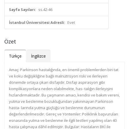
Sayfa Sayıları:
ss.42-46
İstanbul Üniversitesi Adresli:
Evet
Özet
Türkçe
İngilizce
Amaç: Parkinson hastalığında, en önemli problemlerden biri tat
ve koku değişikliğine bağlı malnütrisyon riski ve ilerleyen
dönemde ortaya çıkan disfajidir. Disfaji aspirasyon gibi
komplikasyonlara neden olabilmekte, has- talığın ilerleyişini
hızlandırmaktadır. Bu çaışmanın amacı, kendisi ve bakım vereni,
yutma ve beslenme bozukluğundan yakınmayan Parkinson
hasta- larında yutma güçlüğü ve beslenme durumunun
değerlendirilmesidir. Gereç ve Yöntemler: Poliklinik başvuruları
esnasında yutma ve beslenme ile ilgili testleri yapılmış olan 40
hasta çalışmaya dâhil edilmiştir. Bulgular: Hastaların BKİ ile