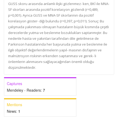
GUSS skoru arasında anlamlı ilişki gözlenmez- ken, BKİ ile MNA-
SF skorları arasında pozitif korelasyon gözlendi (r=0,489,
p=0,001). Ayrıca GUSS ve MNA-SF skorlarının da pozitif
korelasyon göster- diği bulundu (r=0,397, p=0,011). Sonuç: Bu
çalışmada yakınması olmayan hastaların büyük kısmında çeşitli
derecelerde yutma ve beslenme bozuklukları saptanmıştır. Bu
nedenle hasta ve yakınları tarafından dile getirilmese de
Parkinson hastalarında her başvuruda yutma ve beslenme ile
ilgili objektif değerlendirmelerin yapıl- masının disfajinin ve
malnütrisyon riskinin erkenden saptanması ve gerek- li
önlemlerin alınmasını sağlayacağından önemli olduğu
düşünülmektedir.
Captures
Mendeley - Readers:
7
Mentions
News:
1