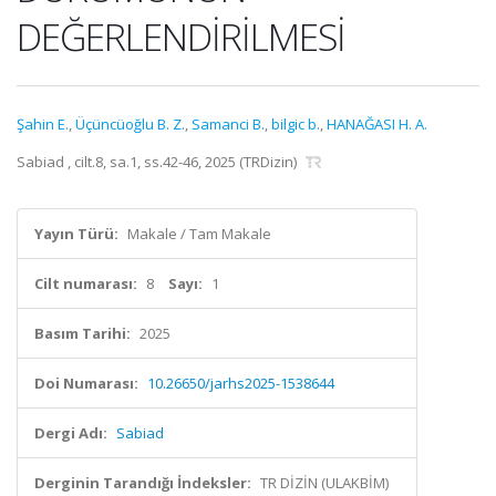
DEĞERLENDİRİLMESİ
Şahin E.
,
Üçüncüoğlu B. Z.
,
Samanci B.
,
bilgic b.
,
HANAĞASI H. A.
Sabiad , cilt.8, sa.1, ss.42-46, 2025 (TRDizin)
Yayın Türü:
Makale / Tam Makale
Cilt numarası:
8
Sayı:
1
Basım Tarihi:
2025
Doi Numarası:
10.26650/jarhs2025-1538644
Dergi Adı:
Sabiad
Derginin Tarandığı İndeksler:
TR DİZİN (ULAKBİM)