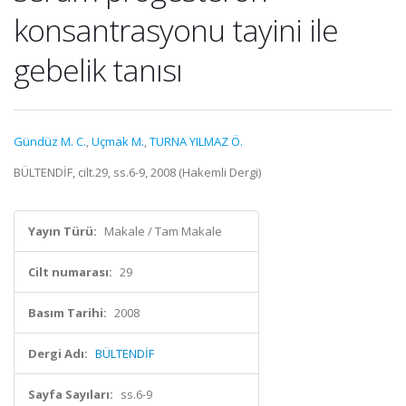
konsantrasyonu tayini ile
gebelik tanısı
Gündüz M. C.
,
Uçmak M.
,
TURNA YILMAZ Ö.
BÜLTENDİF, cilt.29, ss.6-9, 2008 (Hakemli Dergi)
Yayın Türü:
Makale / Tam Makale
Cilt numarası:
29
Basım Tarihi:
2008
Dergi Adı:
BÜLTENDİF
Sayfa Sayıları:
ss.6-9