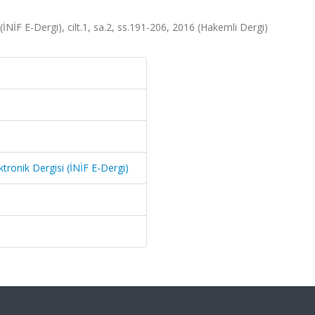
 (İNİF E-Dergi), cilt.1, sa.2, ss.191-206, 2016 (Hakemli Dergi)
ktronik Dergisi (İNİF E-Dergi)