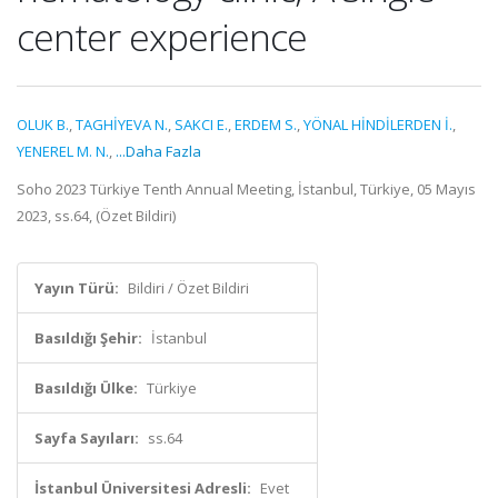
center experience
OLUK B.
,
TAGHİYEVA N.
,
SAKCI E.
,
ERDEM S.
,
YÖNAL HİNDİLERDEN İ.
,
YENEREL M. N.
,
...Daha Fazla
Soho 2023 Türkiye Tenth Annual Meeting, İstanbul, Türkiye, 05 Mayıs
2023, ss.64, (Özet Bildiri)
Yayın Türü:
Bildiri / Özet Bildiri
Basıldığı Şehir:
İstanbul
Basıldığı Ülke:
Türkiye
Sayfa Sayıları:
ss.64
İstanbul Üniversitesi Adresli:
Evet