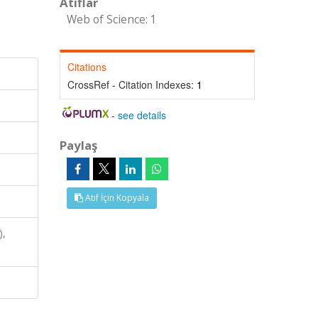
Atıflar
Web of Science: 1
Citations
CrossRef - Citation Indexes:
1
-
see details
Paylaş
Atıf İçin Kopyala
),