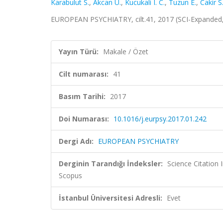
Karabulut S.
,
Akcan U.
,
Kucukali I. C.
,
Tuzun E.
,
Cakir S
EUROPEAN PSYCHIATRY, cilt.41, 2017 (SCI-Expanded
Yayın Türü:
Makale / Özet
Cilt numarası:
41
Basım Tarihi:
2017
Doi Numarası:
10.1016/j.eurpsy.2017.01.242
Dergi Adı:
EUROPEAN PSYCHIATRY
Derginin Tarandığı İndeksler:
Science Citation
Scopus
İstanbul Üniversitesi Adresli:
Evet