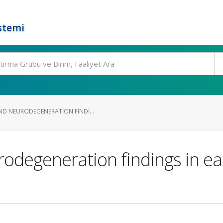
stemi
D NEURODEGENERATION FINDI...
degeneration findings in ear