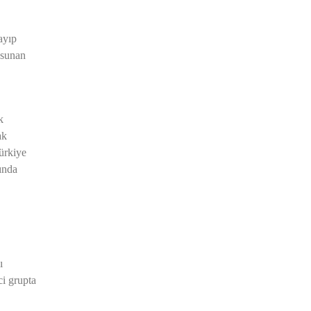
ayıp
r sunan
k
ak
ürkiye
ında
ı
ci grupta