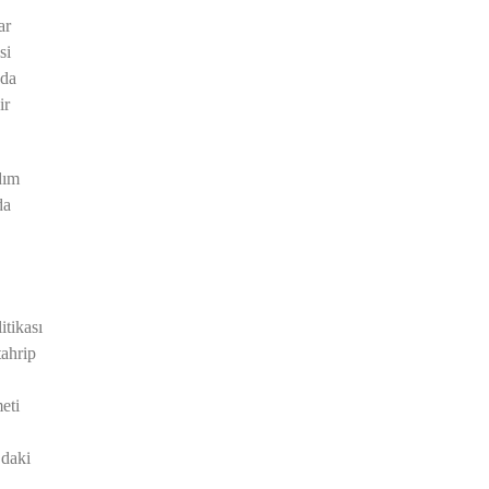
ar
si
nda
ir
dım
da
tikası
tahrip
eti
’daki