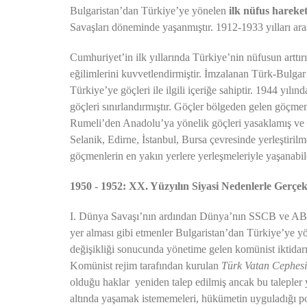
Bulgaristan’dan Türkiye’ye yönelen
ilk nüfus hareket
Savaşları döneminde yaşanmıştır. 1912-1933 yılları aras
Cumhuriyet’in ilk yıllarında Türkiye’nin nüfusun arttı
eğilimlerini kuvvetlendirmiştir. İmzalanan Türk-Bulga
Türkiye’ye göçleri ile ilgili içeriğe sahiptir. 1944 yıl
göçleri sınırlandırmıştır. Göçler bölgeden gelen göçme
Rumeli’den Anadolu’ya yönelik göçleri yasaklamış ve 
Selanik, Edirne, İstanbul, Bursa çevresinde yerleştirilm
göçmenlerin en yakın yerlere yerleşmeleriyle yaşanabil
1950 - 1952: XX. Yüzyılın Siyasi Nedenlerle Gerçek
I. Dünya Savaşı’nın ardından Dünya’nın SSCB ve ABD e
yer alması gibi etmenler Bulgaristan’dan Türkiye’ye y
değişikliği sonucunda yönetime gelen komünist iktidarın
Komünist rejim tarafından kurulan
Türk Vatan Cephesi
olduğu haklar yeniden talep edilmiş ancak bu talepler
altında yaşamak istememeleri, hükümetin uyguladığı poli