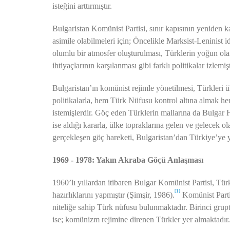
isteğini arttırmıştır.
Bulgaristan Komünist Partisi, sınır kapısının yeniden
asimile olabilmeleri için; Öncelikle Marksist-Leninist id
olumlu bir atmosfer oluşturulması, Türklerin yoğun olar
ihtiyaçlarının karşılanması gibi farklı politikalar izlemişt
Bulgaristan’ın komünist rejimle yönetilmesi, Türkleri
politikalarla, hem Türk Nüfusu kontrol altına almak 
istemişlerdir. Göç eden Türklerin mallarına da Bulgar 
ise aldığı kararla, ülke topraklarına gelen ve gelecek 
gerçekleşen göç hareketi, Bulgaristan’dan Türkiye’ye 
1969 - 1978: Yakın Akraba Göçü Anlaşması
1960’lı yıllardan itibaren Bulgar Komünist Partisi, Tür
[1]
hazırlıklarını yapmıştır (Şimşir, 1986).
Komünist Partis
niteliğe sahip Türk nüfusu bulunmaktadır. Birinci grup
ise; komünizm rejimine direnen Türkler yer almaktadır.