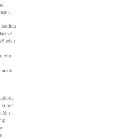
an
iştir.
e katılma
arı ve
 yönelen
nlerin
mektir.
uplarda
hükümet
neğin;
hip
im
e