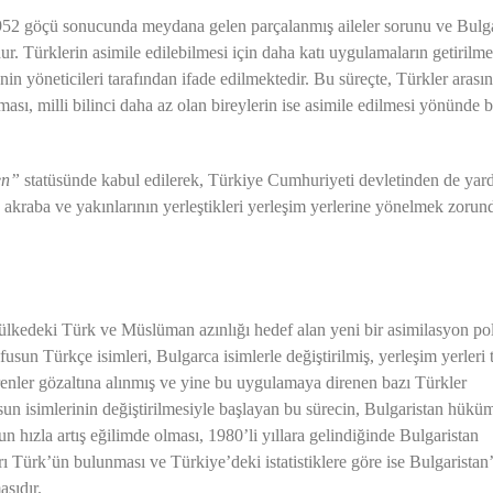
952 göçü sonucunda meydana gelen parçalanmış aileler sorunu ve Bulg
ur. Türklerin asimile edilebilmesi için daha katı uygulamaların getirilme
’nin yöneticileri tarafından ifade edilmektedir. Bu süreçte, Türkler arası
ası, milli bilinci daha az olan bireylerin ise asimile edilmesi yönünde b
en”
statüsünde kabul edilerek, Türkiye Cumhuriyeti devletinden de yar
akraba ve yakınlarının yerleştikleri yerleşim yerlerine yönelmek zorun
kedeki Türk ve Müslüman azınlığı hedef alan yeni bir asimilasyon poli
usun Türkçe isimleri, Bulgarca isimlerle değiştirilmiş, yerleşim yerleri 
terenler gözaltına alınmış ve yine bu uygulamaya direnen bazı Türkler
sun isimlerinin değiştirilmesiyle başlayan bu sürecin, Bulgaristan hüküm
 hızla artış eğilimde olması, 1980’li yıllara gelindiğinde Bulgaristan
ı Türk’ün bulunması ve Türkiye’deki istatistiklere göre ise Bulgaristan
sıdır.