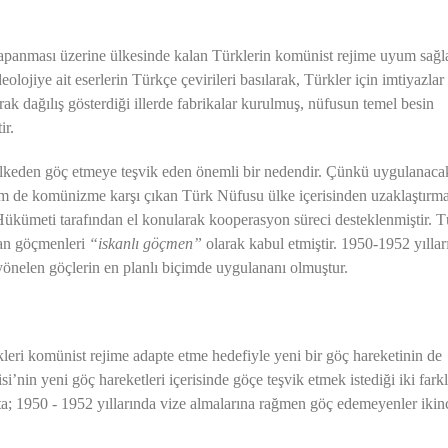
 kapanması üzerine ülkesinde kalan Türklerin komünist rejime uyum sağl
eolojiye ait eserlerin Türkçe çevirileri basılarak, Türkler için imtiyazla
ak dağılış gösterdiği illerde fabrikalar kurulmuş, nüfusun temel besin
ir.
 ülkeden göç etmeye teşvik eden önemli bir nedendir. Çünkü uygulanaca
hem de komünizme karşı çıkan Türk Nüfusu ülke içerisinden uzaklaştırm
Hükümeti tarafından el konularak kooperasyon süreci desteklenmiştir. T
olan göçmenleri
“iskanlı göçmen”
olarak kabul etmiştir.
1950-1952 yıllar
yönelen göçlerin en planlı biçimde uygulananı olmuştur.
kleri komünist rejime adapte etme hedefiyle yeni bir göç hareketinin de
i’nin yeni göç hareketleri içerisinde göçe teşvik etmek istediği iki farkl
ta; 1950 - 1952 yıllarında vize almalarına rağmen göç edemeyenler ikin