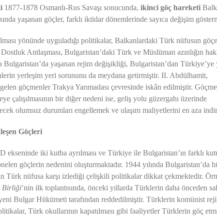
i
1877-1878 Osmanlı-Rus Savaşı sonucunda,
ikinci göç hareketi
Balk
ında yaşanan göçler, farklı iktidar dönemlerinde sayıca değişim gösterm
rılması yönünde uyguladığı politikalar, Balkanlardaki Türk nüfusun göç
r Dostluk Antlaşması, Bulgaristan’daki Türk ve Müslüman azınlığın hakl
ında Bulgaristan’da yaşanan rejim değişikliği, Bulgaristan’dan Türkiye’ye
nlerin yerleşim yeri sorununu da meydana getirmiştir. II. Abdülhamit,
gelen göçmenler Trakya Yarımadası çevresinde iskân edilmiştir. Göçme
eye çalışılmasının bir diğer nedeni ise, geliş yolu güzergahı üzerinde
ecek olumsuz durumları engellemek ve ulaşım maliyetlerini en aza indir
leşen Göçleri
kseninde iki kutba ayrılması ve Türkiye ile Bulgaristan’ın farklı kut
önelen göçlerin nedenini oluşturmaktadır. 1944 yılında Bulgaristan’da 
 Türk nüfusa karşı izlediği çelişkili politikalar dikkat çekmektedir. Ör
Birliği
’nin ilk toplantısında, önceki yıllarda Türklerin daha önceden sa
 yeni Bulgar Hükümeti tarafından reddedilmiştir.
Türklerin komünist rej
tikalar, Türk okullarının kapatılması gibi faaliyetler Türklerin göç etm