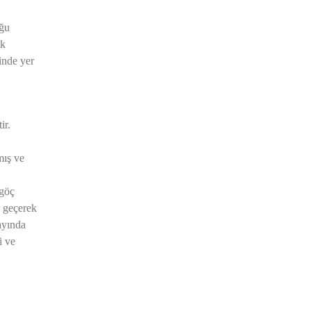
uğu
ik
inde yer
ir.
mış ve
 göç
e geçerek
 ayında
i ve