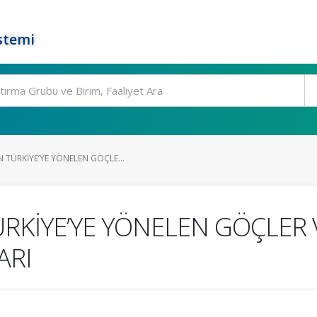
stemi
 TÜRKİYE’YE YÖNELEN GÖÇLE...
RKİYE’YE YÖNELEN GÖÇLER
ARI