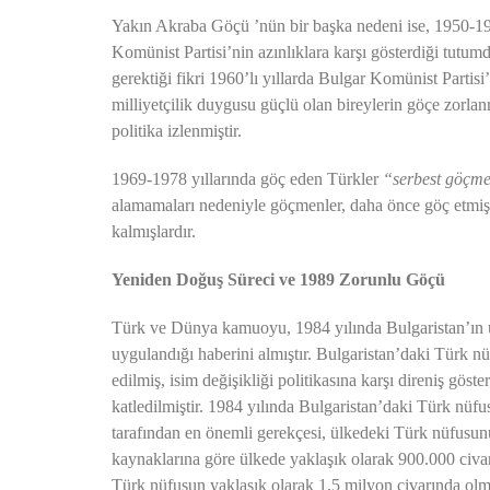
Yakın Akraba Göçü ’nün bir başka nedeni ise, 1950-1
Komünist Partisi’nin azınlıklara karşı gösterdiği tutumd
gerektiği fikri 1960’lı yıllarda Bulgar Komünist Partisi
milliyetçilik duygusu güçlü olan bireylerin göçe zorlanm
politika izlenmiştir.
1969-1978 yıllarında göç eden Türkler
“serbest göçm
alamamaları nedeniyle göçmenler, daha önce göç etmiş 
kalmışlardır.
Yeniden Doğuş Süreci ve 1989 Zorunlu Göçü
Türk ve Dünya kamuoyu, 1984 yılında Bulgaristan’ın ül
uygulandığı haberini almıştır. Bulgaristan’daki Türk nüf
edilmiş, isim değişikliği politikasına karşı direniş gös
katledilmiştir. 1984 yılında Bulgaristan’daki Türk nüfu
tarafından en önemli gerekçesi, ülkedeki Türk nüfusunun
kaynaklarına göre ülkede yaklaşık olarak 900.000 civar
Türk nüfusun yaklaşık olarak 1,5 milyon civarında olma