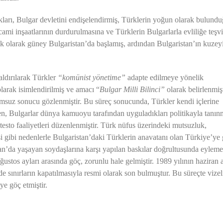
lıkları, Bulgar devletini endişelendirmiş, Türklerin yoğun olarak bulund
ami inşaatlarının durdurulmasına ve Türklerin Bulgarlarla evliliğe teşv
ı ilk olarak güney Bulgaristan’da başlamış, ardından Bulgaristan’ın kuzey
aldırılarak Türkler
“komünist yönetime”
adapte edilmeye yönelik
larak isimlendirilmiş ve amacı “
Bulgar Milli Bilinci”
olarak belirlenmişt
umsuz sonucu gözlenmiştir. Bu süreç sonucunda, Türkler kendi içlerine
ken, Bulgarlar dünya kamuoyu tarafından uyguladıkları politikayla tanın
esto faaliyetleri düzenlenmiştir. Türk nüfus üzerindeki mutsuzluk,
si gibi nedenlerle Bulgaristan’daki Türklerin anavatanı olan Türkiye’ye
tan’da yaşayan soydaşlarına karşı yapılan baskılar doğrultusunda eylem
ğustos ayları arasında göç, zorunlu hale gelmiştir. 1989 yılının haziran
de sınırların kapatılmasıyla resmi olarak son bulmuştur. Bu süreçte vizel
ye göç etmiştir.