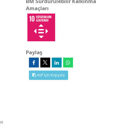
BM Sürdürülebilir Kalkınma
Amaçları
Paylaş
Atıf İçin Kopyala
un