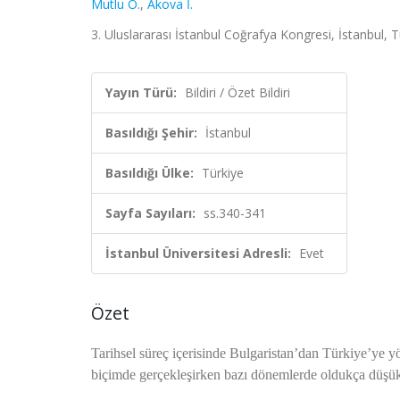
Mutlu Ö.
,
Akova İ.
3. Uluslararası İstanbul Coğrafya Kongresi, İstanbul, T
Yayın Türü:
Bildiri / Özet Bildiri
Basıldığı Şehir:
İstanbul
Basıldığı Ülke:
Türkiye
Sayfa Sayıları:
ss.340-341
İstanbul Üniversitesi Adresli:
Evet
Özet
Tarihsel süreç içerisinde Bulgaristan’dan Türkiye’ye y
biçimde gerçekleşirken bazı dönemlerde oldukça düşük b