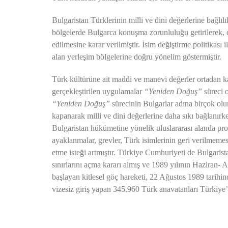
Bulgaristan Türklerinin milli ve dini değerlerine bağlı
bölgelerde Bulgarca konuşma zorunluluğu getirilerek, c
edilmesine karar verilmiştir. İsim değiştirme politikas
alan yerleşim bölgelerine doğru yönelim göstermiştir.
Türk kültürüne ait maddi ve manevi değerler ortadan k
gerçekleştirilen uygulamalar
“Yeniden Doğuş”
süreci o
“Yeniden Doğuş”
sürecinin Bulgarlar adına birçok ol
kapanarak milli ve dini değerlerine daha sıkı bağlanır
Bulgaristan hükümetine yönelik uluslararası alanda prot
ayaklanmalar, grevler, Türk isimlerinin geri verilmeme
etme isteği artmıştır. Türkiye Cumhuriyeti de Bulgaris
sınırlarını açma kararı almış ve 1989 yılının Haziran- A
başlayan kitlesel göç hareketi, 22 Ağustos 1989 tarihin
vizesiz giriş yapan 345.960 Türk anavatanları Türkiye’