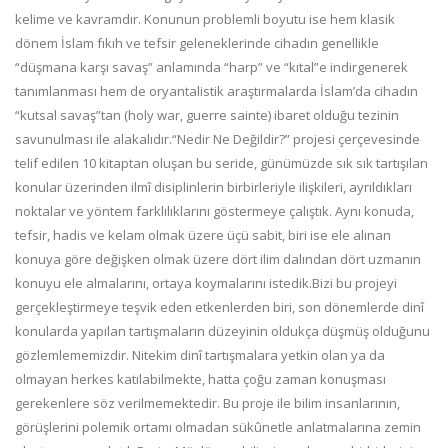
kelime ve kavramdır. Konunun problemli boyutu ise hem klasik
dönem İslam fıkıh ve tefsir geleneklerinde cihadın genellikle
“düşmana karşı savaş” anlamında “harp” ve “kıtal”e indirgenerek
tanımlanması hem de oryantalistik araştırmalarda İslam’da cihadın
“kutsal savaş”tan (holy war, guerre sainte) ibaret olduğu tezinin
savunulması ile alakalıdır.“Nedir Ne Değildir?” projesi çerçevesinde
telif edilen 10 kitaptan oluşan bu seride, günümüzde sık sık tartışılan
konular üzerinden ilmî disiplinlerin birbirleriyle ilişkileri, ayrıldıkları
noktalar ve yöntem farklılıklarını göstermeye çalıştık. Aynı konuda,
tefsir, hadis ve kelam olmak üzere üçü sabit, biri ise ele alınan
konuya göre değişken olmak üzere dört ilim dalından dört uzmanın
konuyu ele almalarını, ortaya koymalarını istedik.Bizi bu projeyi
gerçekleştirmeye teşvik eden etkenlerden biri, son dönemlerde dinî
konularda yapılan tartışmaların düzeyinin oldukça düşmüş olduğunu
gözlemlememizdir. Nitekim dinî tartışmalara yetkin olan ya da
olmayan herkes katılabilmekte, hatta çoğu zaman konuşması
gerekenlere söz verilmemektedir. Bu proje ile bilim insanlarının,
görüşlerini polemik ortamı olmadan sükûnetle anlatmalarına zemin