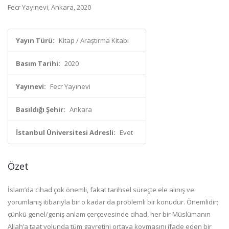
Fecr Yayınevi, Ankara, 2020
Yayın Türü:
Kitap / Araştırma Kitabı
Basım Tarihi:
2020
Yayınevi:
Fecr Yayınevi
Basıldığı Şehir:
Ankara
İstanbul Üniversitesi Adresli:
Evet
Özet
İslam’da cihad çok önemli, fakat tarihsel süreçte ele alınış ve
yorumlanış itibarıyla bir o kadar da problemli bir konudur. Önemlidir;
çünkü genel/geniş anlam çerçevesinde cihad, her bir Müslümanın
Allah’a taat yolunda tüm gayretini ortaya koymasını ifade eden bir