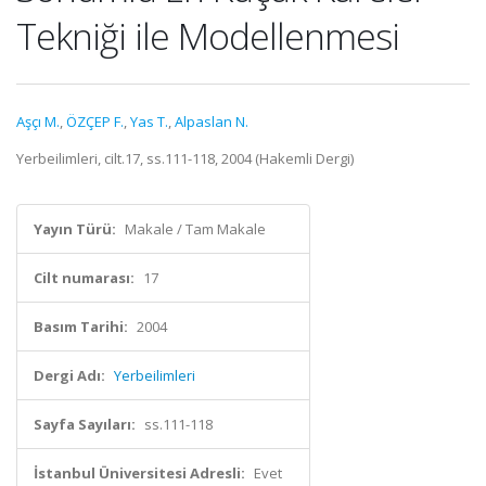
Tekniği ile Modellenmesi
Aşçı M.
,
ÖZÇEP F.
,
Yas T.
,
Alpaslan N.
Yerbeilimleri, cilt.17, ss.111-118, 2004 (Hakemli Dergi)
Yayın Türü:
Makale / Tam Makale
Cilt numarası:
17
Basım Tarihi:
2004
Dergi Adı:
Yerbeilimleri
Sayfa Sayıları:
ss.111-118
İstanbul Üniversitesi Adresli:
Evet