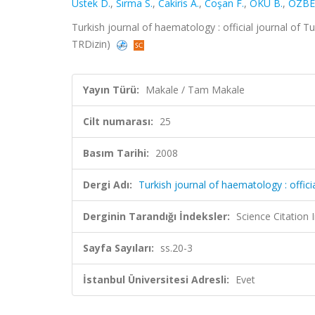
Ustek D.
,
Sırma S.
,
Cakiris A.
,
Coşan F.
,
OKU B.
,
OZBE
Turkish journal of haematology : official journal of T
TRDizin)
Yayın Türü:
Makale / Tam Makale
Cilt numarası:
25
Basım Tarihi:
2008
Dergi Adı:
Turkish journal of haematology : offic
Derginin Tarandığı İndeksler:
Science Citatio
Sayfa Sayıları:
ss.20-3
İstanbul Üniversitesi Adresli:
Evet