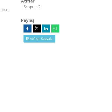
Atıflar
Scopus: 2
copus,
Paylaş
Atıf İçin Kopyala