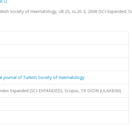
K U.
urkish Society of Haematology, cilt.25, ss.20-3, 2008 (SCI-Expanded, S
ial journal of Turkish Society of Haematology
n Index Expanded (SCI-EXPANDED), Scopus, TR DİZİN (ULAKBİM)