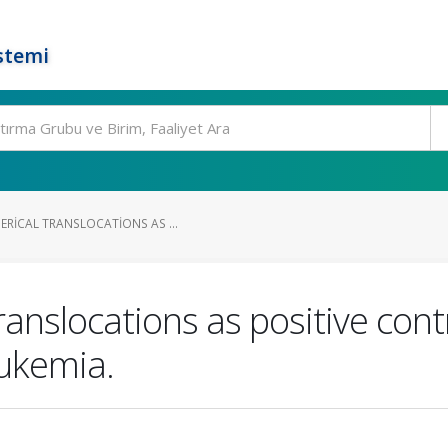
stemi
ERICAL TRANSLOCATIONS AS ...
ranslocations as positive cont
eukemia.