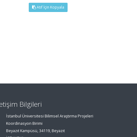
Atıf İçin Kopyala
letişim Bilgileri
İstanbul Üniversitesi Bilimsel Araştırma Projeleri
Koordinasyon Birimi
Beyazıt Kampüsü, 34119, Beyazıt