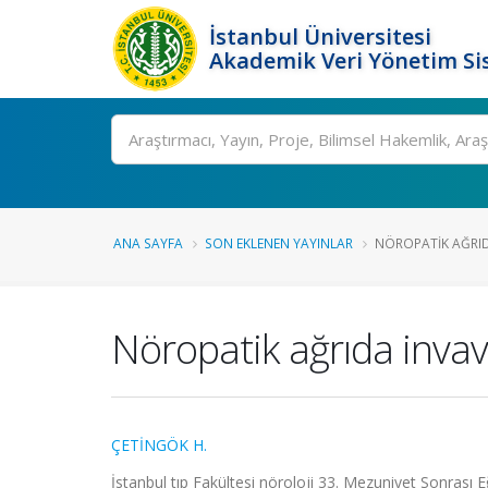
İstanbul Üniversitesi
Akademik Veri Yönetim Si
Ara
ANA SAYFA
SON EKLENEN YAYINLAR
NÖROPATIK AĞRID
Nöropatik ağrıda invav
ÇETİNGÖK H.
İstanbul tıp Fakültesi nöroloji 33. Mezuniyet Sonrası E