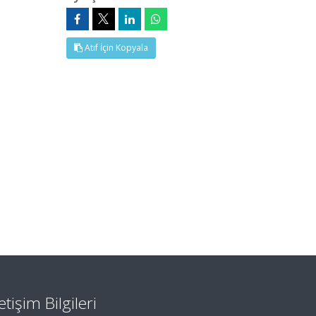
Atıf İçin Kopyala
letişim Bilgileri