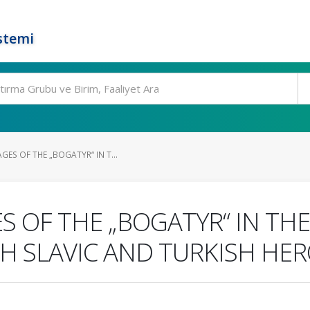
stemi
ES OF THE „BOGATYR“ IN T...
 OF THE „BOGATYR“ IN TH
H SLAVIC AND TURKISH HER