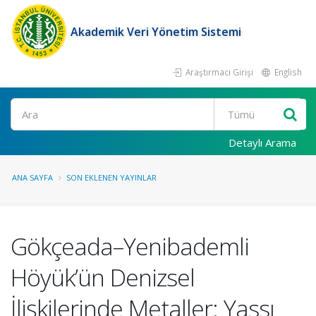
Akademik Veri Yönetim Sistemi
Araştırmacı Girişi
English
Ara
Detaylı Arama
ANA SAYFA
SON EKLENEN YAYINLAR
Gökçeada–Yenibademli
Höyük’ün Denizsel
İlişkilerinde Metaller: Yassı