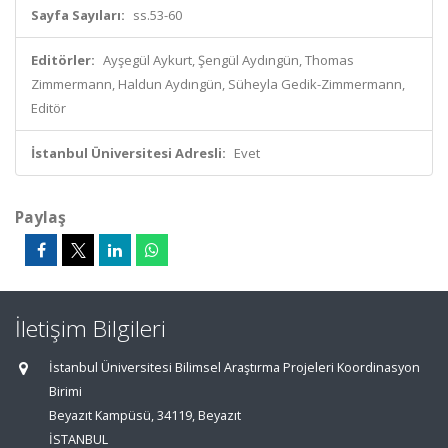
Sayfa Sayıları:
ss.53-60
Editörler:
Ayşegül Aykurt, Şengül Aydıngün, Thomas
Zimmermann, Haldun Aydıngün, Süheyla Gedik-Zimmermann,
Editör
İstanbul Üniversitesi Adresli:
Evet
Paylaş
İletişim Bilgileri
İstanbul Üniversitesi Bilimsel Araştırma Projeleri Koordinasyon
Birimi
Beyazıt Kampüsü, 34119, Beyazıt
İSTANBUL