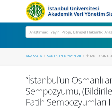
İstanbul Üniversitesi
Akademik Veri Yönetim Si
Ara
ANA SAYFA
SON EKLENEN YAYINLAR
“İSTANBUL’UN OS
“İstanbul’un Osmanlıla
Sempozyumu, (Bildiriler
Fatih Sempozyumları I-I