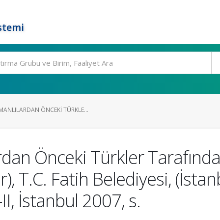
stemi
MANLILARDAN ÖNCEKI TÜRKLE...
rdan Önceki Türkler Tarafında
), T.C. Fatih Belediyesi, (İsta
I, İstanbul 2007, s.