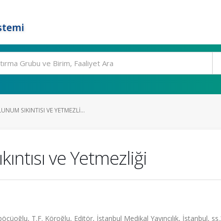
stemi
UM SIKINTISI VE YETMEZLI...
ıntısı ve Yetmezliği
oğlu, T.F. Köroğlu, Editör, İstanbul Medikal Yayıncılık, İstanbul, ss