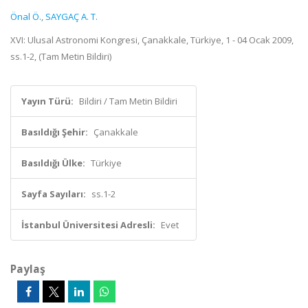
Önal Ö.
,
SAYGAÇ A. T.
XVI: Ulusal Astronomi Kongresi, Çanakkale, Türkiye, 1 - 04 Ocak 2009,
ss.1-2, (Tam Metin Bildiri)
Yayın Türü:
Bildiri / Tam Metin Bildiri
Basıldığı Şehir:
Çanakkale
Basıldığı Ülke:
Türkiye
Sayfa Sayıları:
ss.1-2
İstanbul Üniversitesi Adresli:
Evet
Paylaş