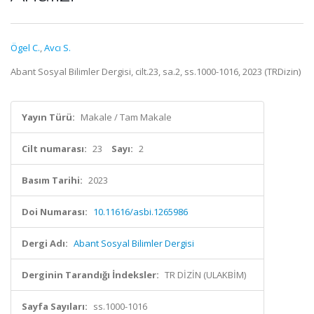
Ögel C.
,
Avcı S.
Abant Sosyal Bilimler Dergisi, cilt.23, sa.2, ss.1000-1016, 2023 (TRDizin)
Yayın Türü:
Makale / Tam Makale
Cilt numarası:
23
Sayı:
2
Basım Tarihi:
2023
Doi Numarası:
10.11616/asbi.1265986
Dergi Adı:
Abant Sosyal Bilimler Dergisi
Derginin Tarandığı İndeksler:
TR DİZİN (ULAKBİM)
Sayfa Sayıları:
ss.1000-1016