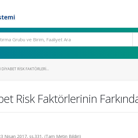
stemi
DIYABET RISK FAKTÖRLERI...
et Risk Faktörlerinin Farkınd
 23 Nisan 2017, ss.331, (Tam Metin Bildiri)