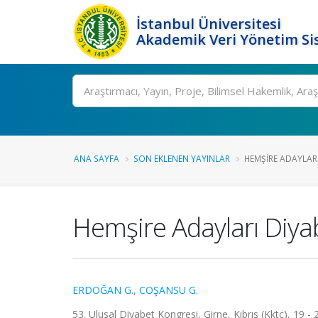
İstanbul Üniversitesi
Akademik Veri Yönetim Si
Ara
ANA SAYFA
SON EKLENEN YAYINLAR
HEMŞIRE ADAYLARI 
Hemşire Adayları Diyab
ERDOĞAN G.
,
COŞANSU G.
53. Ulusal Diyabet Kongresi, Girne, Kıbrıs (Kktc), 19 -