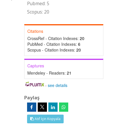
Pubmed: 5
Scopus: 20
Citations
CrossRef - Citation Indexes:
20
PubMed - Citation Indexes:
6
Scopus - Citation Indexes:
20
Captures
Mendeley - Readers:
21
-
see details
Paylaş
Atıf İçin Kopyala