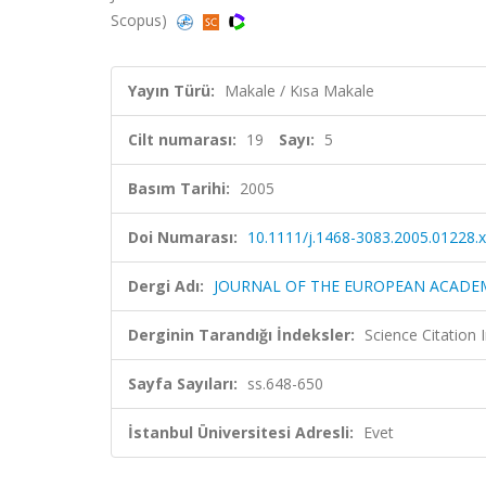
Scopus)
Yayın Türü:
Makale / Kısa Makale
Cilt numarası:
19
Sayı:
5
Basım Tarihi:
2005
Doi Numarası:
10.1111/j.1468-3083.2005.01228.x
Dergi Adı:
JOURNAL OF THE EUROPEAN ACAD
Derginin Tarandığı İndeksler:
Science Citation
Sayfa Sayıları:
ss.648-650
İstanbul Üniversitesi Adresli:
Evet