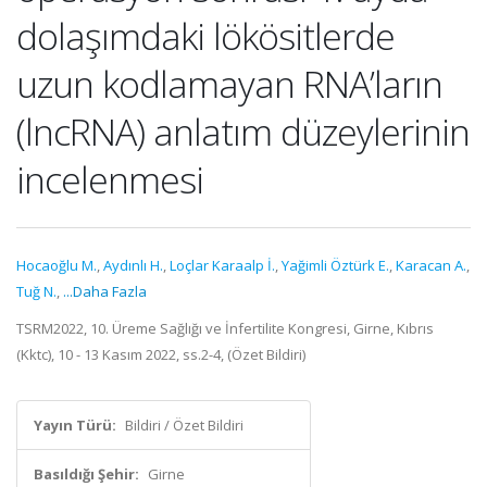
dolaşımdaki lökösitlerde
uzun kodlamayan RNA’ların
(lncRNA) anlatım düzeylerinin
incelenmesi
Hocaoğlu M.
,
Aydınlı H.
,
Loçlar Karaalp İ.
,
Yağimli Öztürk E.
,
Karacan A.
,
Tuğ N.
,
...Daha Fazla
TSRM2022, 10. Üreme Sağlığı ve İnfertilite Kongresi, Girne, Kıbrıs
(Kktc), 10 - 13 Kasım 2022, ss.2-4, (Özet Bildiri)
Yayın Türü:
Bildiri / Özet Bildiri
Basıldığı Şehir:
Girne