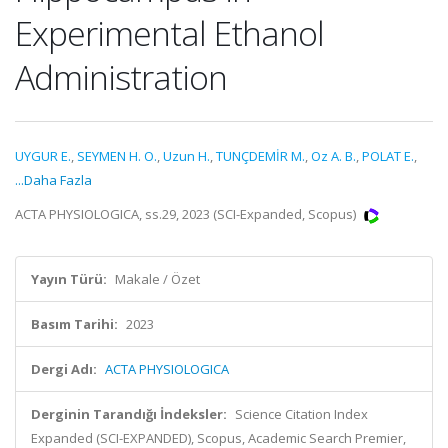
Experimental Ethanol
Administration
UYGUR E.
,
SEYMEN H. O.
,
Uzun H.
,
TUNÇDEMİR M.
,
Oz A. B.
,
POLAT E.
,
...Daha Fazla
ACTA PHYSIOLOGICA, ss.29, 2023 (SCI-Expanded, Scopus)
Yayın Türü:
Makale / Özet
Basım Tarihi:
2023
Dergi Adı:
ACTA PHYSIOLOGICA
Derginin Tarandığı İndeksler:
Science Citation Index
Expanded (SCI-EXPANDED), Scopus, Academic Search Premier,