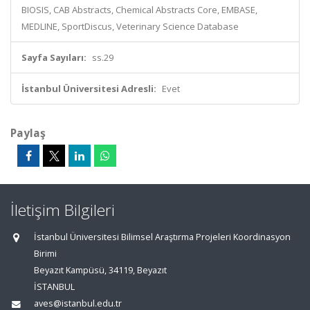
BIOSIS, CAB Abstracts, Chemical Abstracts Core, EMBASE,
MEDLINE, SportDiscus, Veterinary Science Database
Sayfa Sayıları:
ss.29
İstanbul Üniversitesi Adresli:
Evet
Paylaş
İletişim Bilgileri
İstanbul Üniversitesi Bilimsel Araştırma Projeleri Koordinasyon
Birimi
Beyazıt Kampüsü, 34119, Beyazıt
İSTANBUL
aves@istanbul.edu.tr