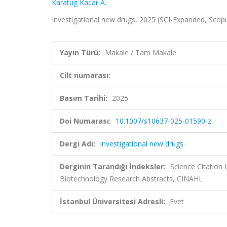
Karatug Kacar A.
Investigational new drugs, 2025 (SCI-Expanded, Scop
Yayın Türü:
Makale / Tam Makale
Cilt numarası:
Basım Tarihi:
2025
Doi Numarası:
10.1007/s10637-025-01590-z
Dergi Adı:
Investigational new drugs
Derginin Tarandığı İndeksler:
Science Citatio
Biotechnology Research Abstracts, CINAHL
İstanbul Üniversitesi Adresli:
Evet