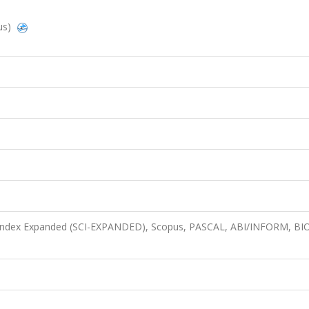
us)
n Index Expanded (SCI-EXPANDED), Scopus, PASCAL, ABI/INFORM, BIO