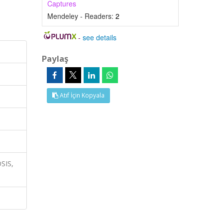
Captures
Mendeley - Readers:
2
-
see details
Paylaş
Atıf İçin Kopyala
SIS,