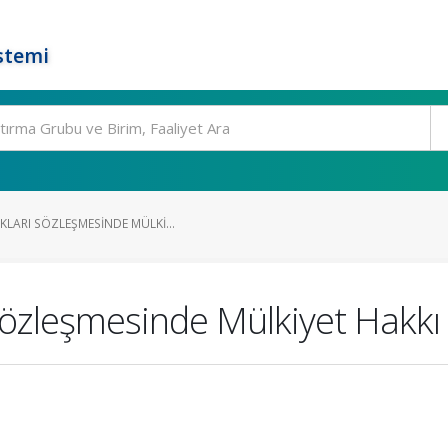
stemi
LARI SÖZLEŞMESINDE MÜLKI...
Sözleşmesinde Mülkiyet Hakkı