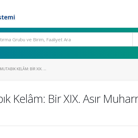
stemi
UTABIK KELÂM: BIR XIX. ...
k Kelâm: Bir XIX. Asır Muhar