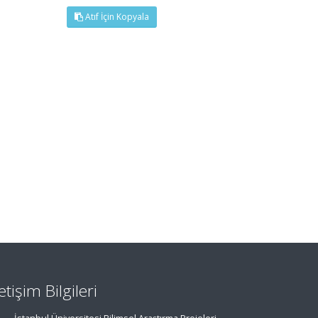
Atıf İçin Kopyala
letişim Bilgileri