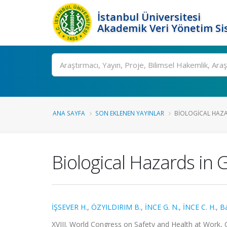
İstanbul Üniversitesi
Akademik Veri Yönetim Si
Ara
ANA SAYFA
SON EKLENEN YAYINLAR
BIOLOGICAL HAZA
Biological Hazards in 
İŞSEVER H.
,
ÖZYILDIRIM B.
,
İNCE G. N.
,
İNCE C. H.
,
Ba
XVIII. World Congress on Safety and Health at Work,