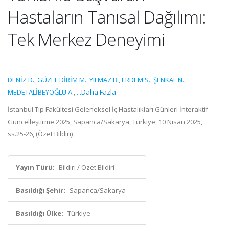
Hastaların Tanısal Dağılımı:
Tek Merkez Deneyimi
DENİZ D.
,
GÜZEL DİRİM M.
,
YILMAZ B.
,
ERDEM S.
,
ŞENKAL N.
,
MEDETALİBEYOĞLU A.
,
...Daha Fazla
İstanbul Tıp Fakültesi Geleneksel İç Hastalıkları Günleri İnteraktif
Güncelleştirme 2025, Sapanca/Sakarya, Türkiye, 10 Nisan 2025,
ss.25-26, (Özet Bildiri)
Yayın Türü:
Bildiri / Özet Bildiri
Basıldığı Şehir:
Sapanca/Sakarya
Basıldığı Ülke:
Türkiye