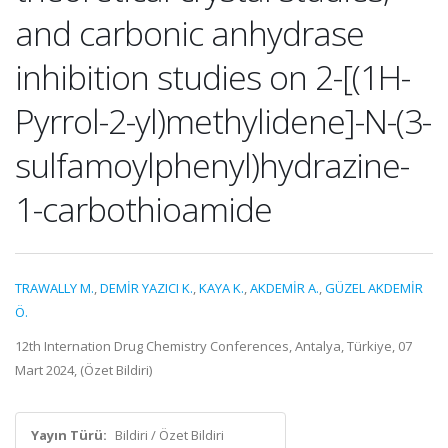
and carbonic anhydrase
inhibition studies on 2-[(1H-
Pyrrol-2-yl)methylidene]-N-(3-
sulfamoylphenyl)hydrazine-
1-carbothioamide
TRAWALLY M.
,
DEMİR YAZICI K.
,
KAYA K.
,
AKDEMİR A.
,
GÜZEL AKDEMİR
Ö.
12th Internation Drug Chemistry Conferences, Antalya, Türkiye, 07
Mart 2024, (Özet Bildiri)
Yayın Türü:
Bildiri / Özet Bildiri