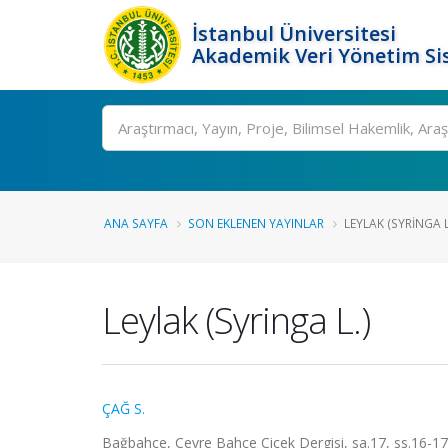
İstanbul Üniversitesi
Akademik Veri Yönetim Si
Ara
ANA SAYFA
SON EKLENEN YAYINLAR
LEYLAK (SYRINGA L
Leylak (Syringa L.)
ÇAĞ S.
Bağbahçe, Çevre Bahçe Çiçek Dergisi, sa.17, ss.16-1