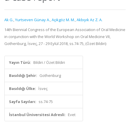
Ak G.
,
Yurtseven Günay A.
,
Açıkgöz M. M.
,
Akbıyık Az Z. A.
14th Biennial Congress of the European Association of Oral Medicine
in conjunction with the World Workshop on Oral Medicine VII,
Gothenburg, İsveç, 27 - 29 Eylül 2018, ss.74-75, (Özet Bildiri)
Yayın Türü:
Bildiri / Özet Bildiri
Basıldığı Şehir:
Gothenburg
Basıldığı Ülke:
İsveç
Sayfa Sayıları:
ss.74-75
İstanbul Üniversitesi Adresli:
Evet