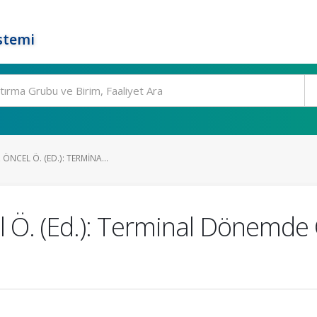
stemi
ÖNCEL Ö. (ED.): TERMINA...
 Ö. (Ed.): Terminal Dönemde Ç