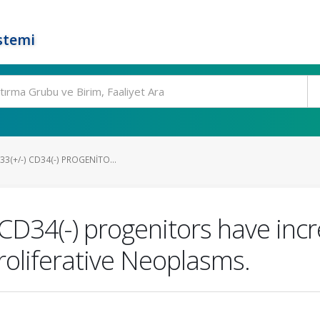
stemi
3(+/-) CD34(-) PROGENITO...
 CD34(-) progenitors have in
roliferative Neoplasms.