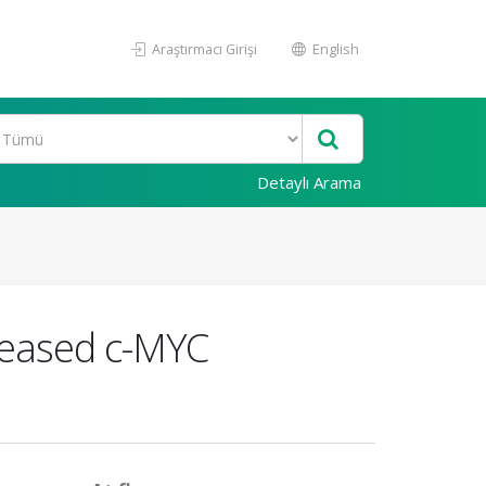
Araştırmacı Girişi
English
Detaylı Arama
creased c-MYC