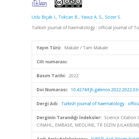
Uslu Bıçak I.
,
Tokcan B.
,
Yavuz A. S.
,
Sözer S.
Turkish journal of haematology : official journal of
Yayın Türü:
Makale / Tam Makale
Cilt numarası:
Basım Tarihi:
2022
Doi Numarası:
10.4274/tjh.galenos.2022.2022.03
Dergi Adı:
Turkish journal of haematology : offic
Derginin Tarandığı İndeksler:
Science Citation
CINAHL, EMBASE, MEDLINE, TR DİZİN (ULAKBİM
Açık Arşiv Koleksiyonu:
AVESİS Açık Erişim Kole