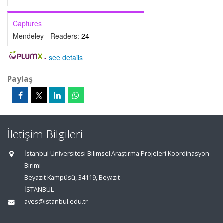
Captures
Mendeley - Readers:
24
-
see details
Paylaş
İletişim Bilgileri
İstanbul Üniversitesi Bilimsel Araştırma Projeleri Koordinasyon
Birimi
Beyazıt Kampüsü, 34119, Beyazıt
İSTANBUL
aves@istanbul.edu.tr