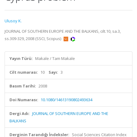
Ulusoy K.
JOURNAL OF SOUTHERN EUROPE AND THE BALKANS, cilt.10, sa.3,
ss.309-329, 2008 (SSCI, Scopus)
Yayın Türü:
Makale / Tam Makale
Cilt numarası:
10
Sayı:
3
Basım Tarihi:
2008
Doi Numarası:
10.1080/14613190802493634
Dergi Adı:
JOURNAL OF SOUTHERN EUROPE AND THE
BALKANS
Derginin Tarandığı İndeksler:
Social Sciences Citation Index