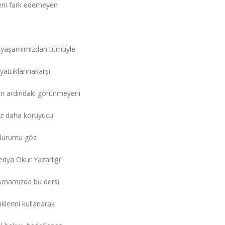
yeni fark edemeyen
ını yaşamımızdan tümüyle
attıklarınakarşı
nin ardındaki görünmeyeni
raz daha koruyucu
u durumu göz
edya Okur Yazarlığı”
lışmamızda bu dersi
klerini kullanarak