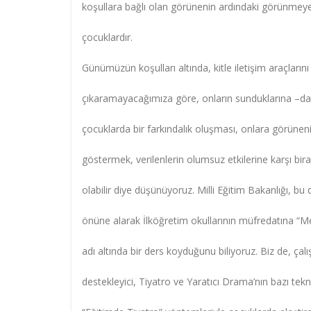
koşullara bağlı olan görünenin ardındaki görünme
çocuklardır.
Günümüzün koşulları altında, kitle iletişim araçlar
çıkaramayacağımıza göre, onların sunduklarına –day
çocuklarda bir farkındalık oluşması, onlara görüne
göstermek, verilenlerin olumsuz etkilerine karşı bi
olabilir diye düşünüyoruz. Milli Eğitim Bakanlığı, b
önüne alarak İlköğretim okullarının müfredatına “M
adı altında bir ders koyduğunu biliyoruz. Biz de, ça
destekleyici, Tiyatro ve Yaratıcı Drama’nın bazı tekni