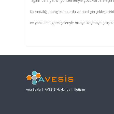
“Eğitimde Tiyatro” yöntemleriyle çocuklarda eleştire
farkındalığı, hangi konularda ve nasıl gerçekleştireb
ve yanıtlarını gerekçeleriyle ortaya koymaya çalıştık
Ana Sayfa
|
AVESİS Hakkında
|
İletişim