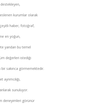
 destekleyen,
beslenen kurumlar olarak
eşitli haber, fotoğraf,
sine en yoğun,
 Öte yandan bu temel
üm değerleri istediği
 bir sakınca görmemektedir.
t ayrımcılığı,
arılarak sunuluyor.
am deneyimleri görünür