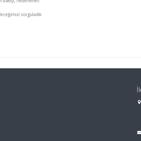
l bakışı, hedeflenen
ileceğimizi sorguladık
.
İ