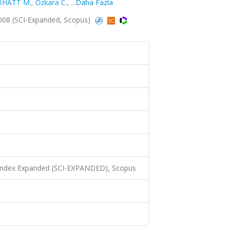
BHATT M.
,
Ozkara C.
,
...Daha Fazla
008 (SCI-Expanded, Scopus)
 Index Expanded (SCI-EXPANDED), Scopus