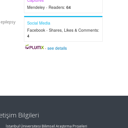
Captures
Mendeley - Readers:
64
epilepsy
Social Media
Facebook - Shares, Likes & Comments:
4
-
see details
letişim Bilgileri
İstanbul Üniversitesi Bilimsel Araştırma Projeleri