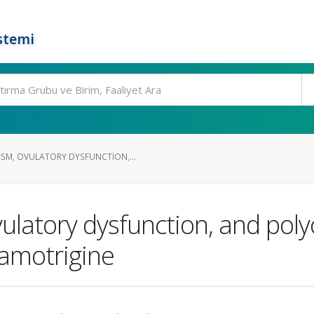
stemi
M, OVULATORY DYSFUNCTION,...
latory dysfunction, and poly
lamotrigine