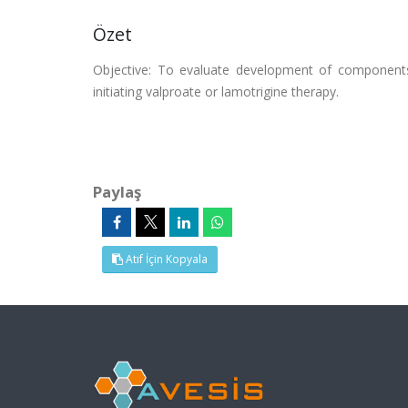
Özet
Objective: To evaluate development of component
initiating valproate or lamotrigine therapy.
Paylaş
Atıf İçin Kopyala