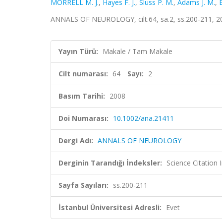
MORRELL M. J.
,
Hayes F. J.
,
Sluss P. M.
,
Adams J. M.
,
ANNALS OF NEUROLOGY, cilt.64, sa.2, ss.200-211, 2
Yayın Türü:
Makale / Tam Makale
Cilt numarası:
64
Sayı:
2
Basım Tarihi:
2008
Doi Numarası:
10.1002/ana.21411
Dergi Adı:
ANNALS OF NEUROLOGY
Derginin Tarandığı İndeksler:
Science Citation
Sayfa Sayıları:
ss.200-211
İstanbul Üniversitesi Adresli:
Evet