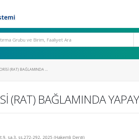
stemi
ORİSİ (RAT) BAĞLAMINDA ...
İSİ (RAT) BAĞLAMINDA YAPAY
lt.9, sa.3, ss.272-292, 2025 (Hakemli Dergi)