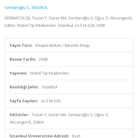
Serdaroğlu S.
,
ENGİN B.
DERMATOLOJİ, Tüzün Y, Gürer MA, Serdaroğlu S, Oğuz O, AksungurVL,
Editör, Nobel Tıp Kitabevleri, İstanbul, ss.516-526, 2008
Yayın Türü:
Kitapta Bölüm / Mesleki Kitap
Basım Tarihi:
2008
Yayınevi:
Nobel Tıp Kitabevleri
Basıldığı Şehir:
İstanbul
Sayfa Sayıları:
ss.516-526
Editörler:
Tüzün Y, Gürer MA, Serdaroğlu S, Oğuz O,
AksungurVL, Editör
İstanbul Üniversitesi Adresli:
Evet