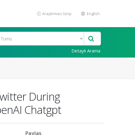
Araştırmacı Girişi
English
Detaylı Arama
witter During
penAI Chatgpt
Paylaş