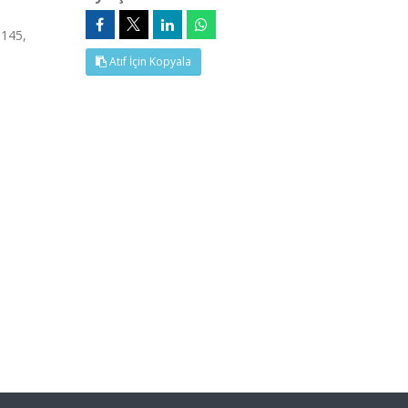
.145,
Atıf İçin Kopyala