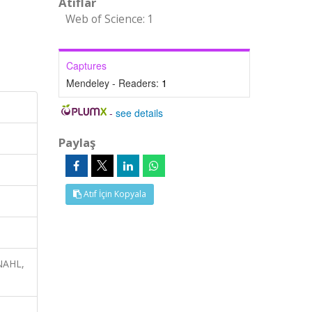
Atıflar
Web of Science: 1
Captures
Mendeley - Readers:
1
-
see details
Paylaş
Atıf İçin Kopyala
INAHL,