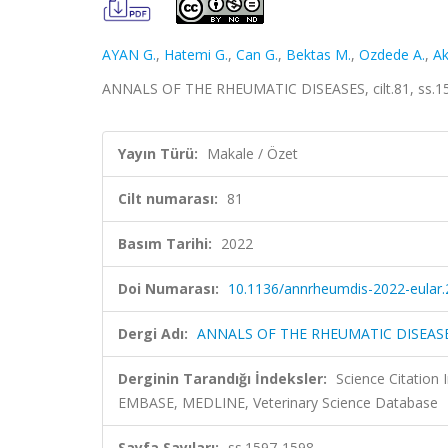
AYAN G.
,
Hatemi G.
,
Can G.
,
Bektas M.
,
Ozdede A.
,
Ak
ANNALS OF THE RHEUMATIC DISEASES, cilt.81, ss.15
Yayın Türü:
Makale / Özet
Cilt numarası:
81
Basım Tarihi:
2022
Doi Numarası:
10.1136/annrheumdis-2022-eular
Dergi Adı:
ANNALS OF THE RHEUMATIC DISEAS
Derginin Tarandığı İndeksler:
Science Citation
EMBASE, MEDLINE, Veterinary Science Database
Sayfa Sayıları:
ss.1597-1598