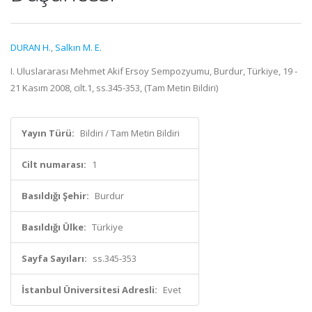
DURAN H.
,
Salkın M. E.
I. Uluslararası Mehmet Akif Ersoy Sempozyumu, Burdur, Türkiye, 19 -
21 Kasım 2008, cilt.1, ss.345-353, (Tam Metin Bildiri)
Yayın Türü:
Bildiri / Tam Metin Bildiri
Cilt numarası:
1
Basıldığı Şehir:
Burdur
Basıldığı Ülke:
Türkiye
Sayfa Sayıları:
ss.345-353
İstanbul Üniversitesi Adresli:
Evet