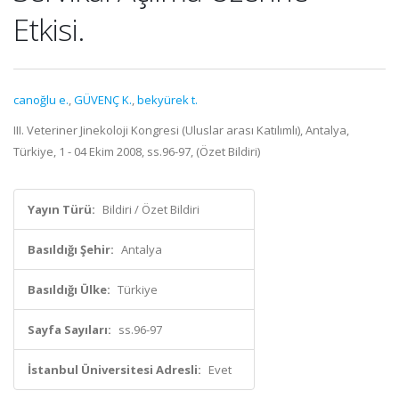
Etkisi.
canoğlu e.
,
GÜVENÇ K.
,
bekyürek t.
III. Veteriner Jinekoloji Kongresi (Uluslar arası Katılımlı), Antalya,
Türkiye, 1 - 04 Ekim 2008, ss.96-97, (Özet Bildiri)
Yayın Türü:
Bildiri / Özet Bildiri
Basıldığı Şehir:
Antalya
Basıldığı Ülke:
Türkiye
Sayfa Sayıları:
ss.96-97
İstanbul Üniversitesi Adresli:
Evet