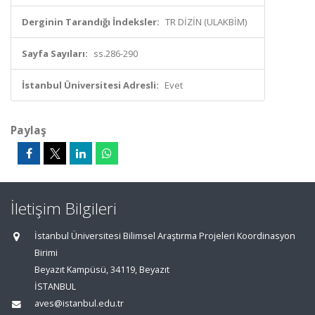
Derginin Tarandığı İndeksler:
TR DİZİN (ULAKBİM)
Sayfa Sayıları:
ss.286-290
İstanbul Üniversitesi Adresli:
Evet
Paylaş
İletişim Bilgileri
İstanbul Üniversitesi Bilimsel Araştırma Projeleri Koordinasyon
Birimi
Beyazıt Kampüsü, 34119, Beyazıt
İSTANBUL
aves@istanbul.edu.tr