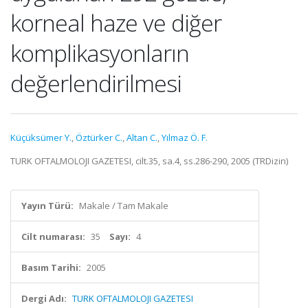
korneal haze ve diğer
komplikasyonların
değerlendirilmesi
Küçüksümer Y.
,
Öztürker C.
,
Altan C.
,
Yılmaz Ö. F.
TURK OFTALMOLOJI GAZETESI, cilt.35, sa.4, ss.286-290, 2005 (TRDizin)
Yayın Türü:
Makale / Tam Makale
Cilt numarası:
35
Sayı:
4
Basım Tarihi:
2005
Dergi Adı:
TURK OFTALMOLOJI GAZETESI