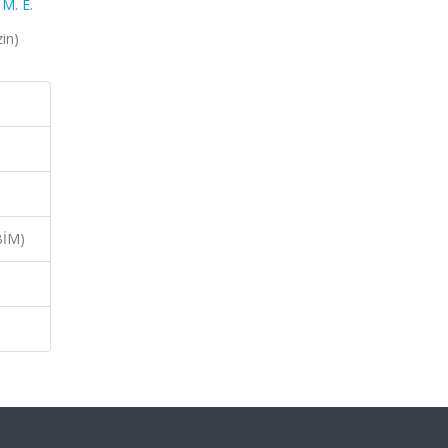
M. E.
in)
BİM)