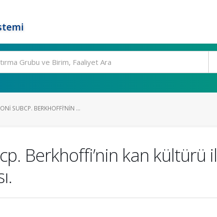
stemi
NI SUBCP. BERKHOFFI’NIN ...
p. Berkhoffi’nin kan kültürü i
ı.