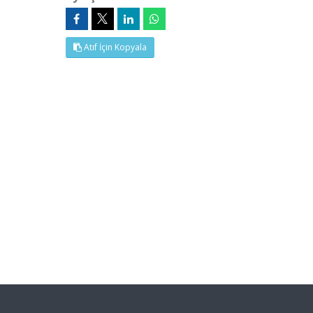
Atıf İçin Kopyala