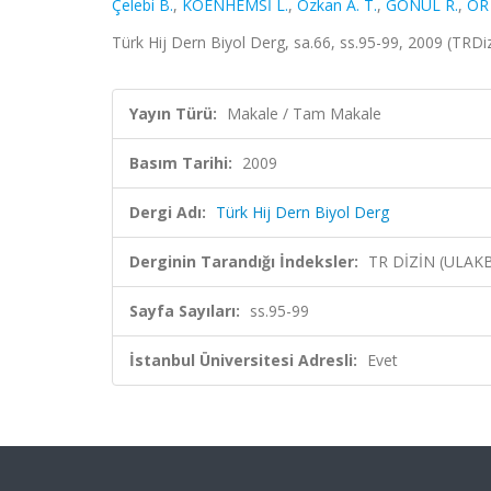
Çelebi B.
,
KOENHEMSİ L.
,
Özkan A. T.
,
GÖNÜL R.
,
OR 
Türk Hij Dern Biyol Derg, sa.66, ss.95-99, 2009 (TRDiz
Yayın Türü:
Makale / Tam Makale
Basım Tarihi:
2009
Dergi Adı:
Türk Hij Dern Biyol Derg
Derginin Tarandığı İndeksler:
TR DİZİN (ULAK
Sayfa Sayıları:
ss.95-99
İstanbul Üniversitesi Adresli:
Evet